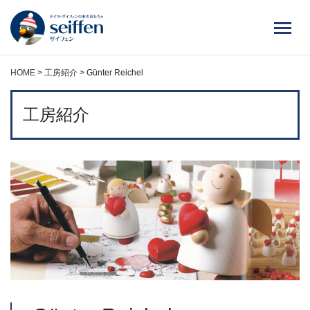
コ
ン
テ
ン
ツ
HOME
>
工房紹介
>
Günter Reichel
へ
ス
工房紹介
キ
ッ
プ