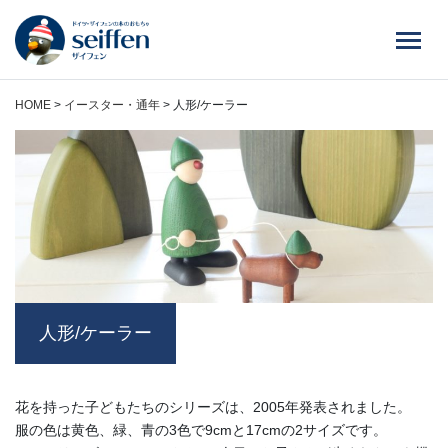
コ
ン
テ
ン
ツ
HOME
>
イースター・通年
>
人形/ケーラー
へ
ス
キ
ッ
プ
人形/ケーラー
花を持った子どもたちのシリーズは、2005年発表されました。
服の色は黄色、緑、青の3色で9cmと17cmの2サイズです。