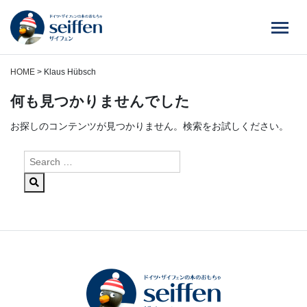
コ
ン
テ
ン
ツ
HOME
>
Klaus Hübsch
へ
何も見つかりませんでした
ス
キ
お探しのコンテンツが見つかりません。検索をお試しください。
ッ
プ
検
索: