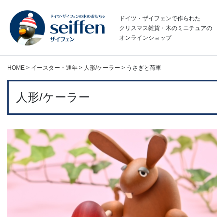
コ
ン
ドイツ・ザイフェンで作られた
テ
クリスマス雑貨・木のミニチュアの
オンラインショップ
ン
ツ
へ
HOME
>
イースター・通年
>
人形/ケーラー
>
うさぎと荷車
ス
キ
ッ
人形/ケーラー
プ