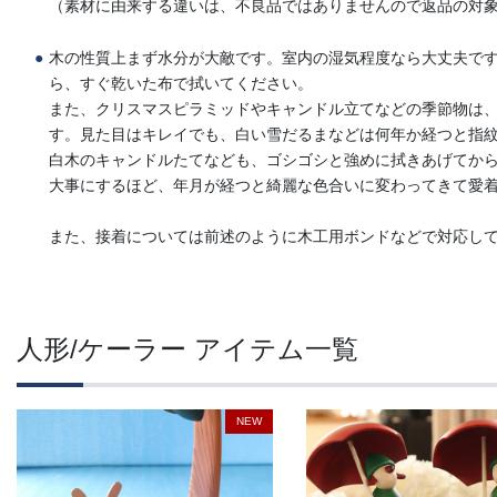
（素材に由来する違いは、不良品ではありませんので返品の対
木の性質上まず水分が大敵です。室内の湿気程度なら大丈夫で
ら、すぐ乾いた布で拭いてください。
また、クリスマスピラミッドやキャンドル立てなどの季節物は
す。見た目はキレイでも、白い雪だるまなどは何年か経つと指
白木のキャンドルたてなども、ゴシゴシと強めに拭きあげてか
大事にするほど、年月が経つと綺麗な色合いに変わってきて愛
また、接着については前述のように木工用ボンドなどで対応し
人形/ケーラー アイテム一覧
NEW