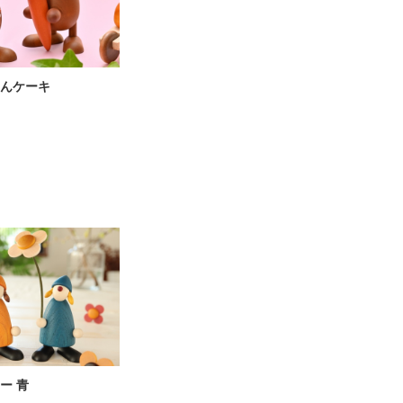
んケーキ
ー 青