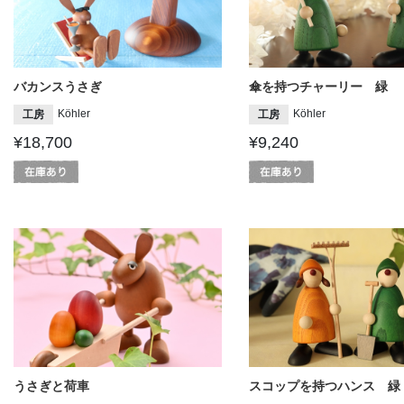
バカンスうさぎ
傘を持つチャーリー 緑
Köhler
Köhler
工房
工房
¥18,700
¥9,240
うさぎと荷車
スコップを持つハンス 緑