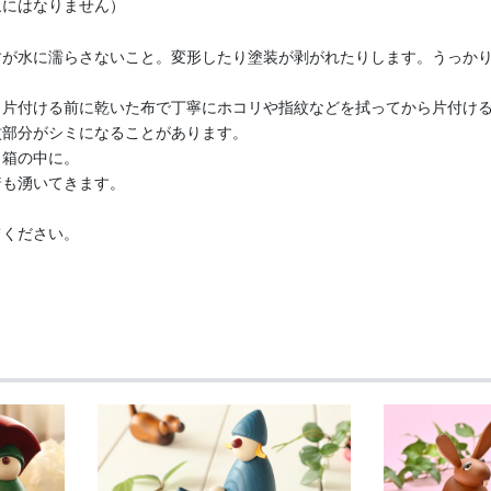
象にはなりません）
すが水に濡らさないこと。変形したり塗装が剥がれたりします。うっか
、片付ける前に乾いた布で丁寧にホコリや指紋などを拭ってから片付け
紋部分がシミになることがあります。
ら箱の中に。
着も湧いてきます。
てください。