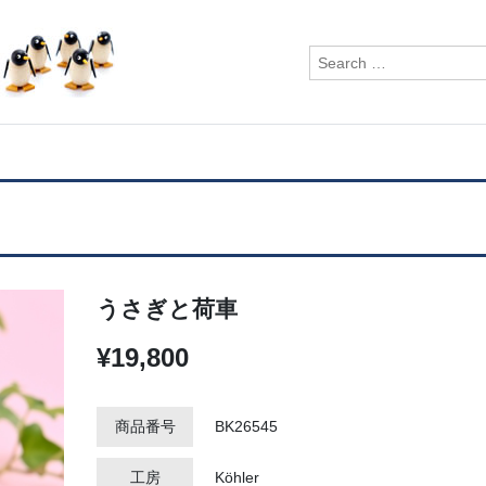
検
索:
うさぎと荷車
¥19,800
商品番号
BK26545
工房
Köhler