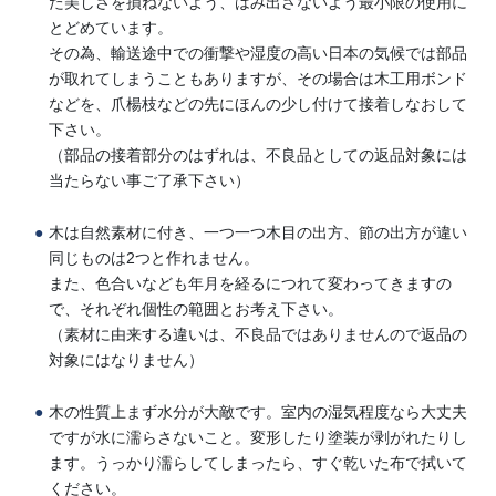
た美しさを損ねないよう、はみ出さないよう最小限の使用に
とどめています。
その為、輸送途中での衝撃や湿度の高い日本の気候では部品
が取れてしまうこともありますが、その場合は木工用ボンド
などを、爪楊枝などの先にほんの少し付けて接着しなおして
下さい。
（部品の接着部分のはずれは、不良品としての返品対象には
当たらない事ご了承下さい）
木は自然素材に付き、一つ一つ木目の出方、節の出方が違い
同じものは2つと作れません。
また、色合いなども年月を経るにつれて変わってきますの
で、それぞれ個性の範囲とお考え下さい。
（素材に由来する違いは、不良品ではありませんので返品の
対象にはなりません）
木の性質上まず水分が大敵です。室内の湿気程度なら大丈夫
ですが水に濡らさないこと。変形したり塗装が剥がれたりし
ます。うっかり濡らしてしまったら、すぐ乾いた布で拭いて
ください。