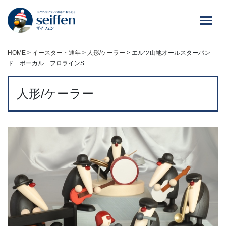
コ
ン
テ
ン
ツ
HOME
>
イースター・通年
>
人形/ケーラー
>
エルツ山地オールスターバン
へ
ド ボーカル フロラインS
ス
キ
人形/ケーラー
ッ
プ