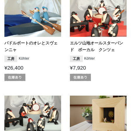
パドルボートのオレとスヴェ
エルツ山地オールスターバン
ンニャ
ド ボーカル クンツェ
Köhler
Köhler
工房
工房
¥26,400
¥7,920