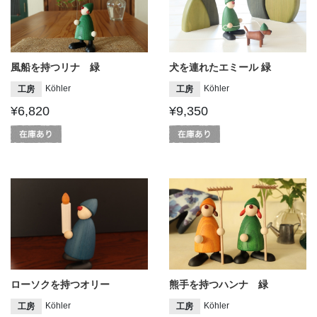
風船を持つリナ 緑
犬を連れたエミール 緑
Köhler
Köhler
工房
工房
¥6,820
¥9,350
ローソクを持つオリー
熊手を持つハンナ 緑
Köhler
Köhler
工房
工房