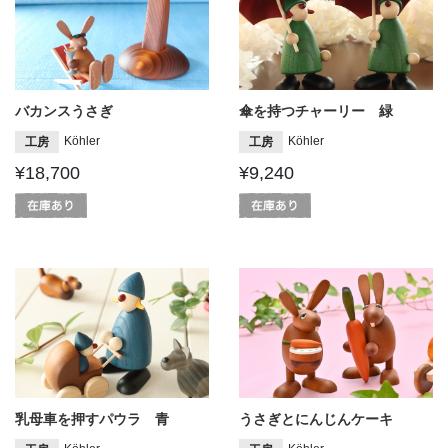
バカンスうさぎ
傘を持つチャーリー 緑
Köhler
Köhler
工房
工房
¥18,700
¥9,240
乳母車を押すパウラ 青
うさぎとにんじんケーキ