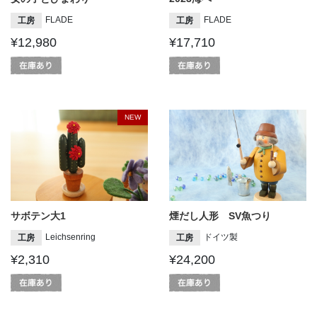
FLADE
FLADE
工房
工房
¥12,980
¥17,710
NEW
サボテン大1
煙だし人形 SV魚つり
Leichsenring
ドイツ製
工房
工房
¥2,310
¥24,200