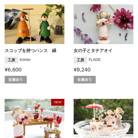
スコップを持つハンス 緑
女の子とタチアオイ
Köhler
FLADE
工房
工房
¥6,600
¥9,240
NEW