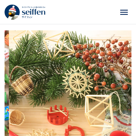
コ
ン
テ
ン
ツ
へ
ス
キ
ッ
プ