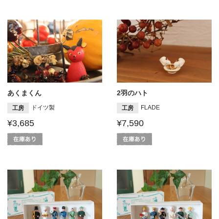
あくまくん
2羽のハト
ドイツ製
FLADE
工房
工房
¥3,685
¥7,590