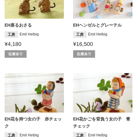
EH座るおさる
EHヘンゼルとグレーテル
Emil Helbig
Emil Helbig
工房
工房
¥4,180
¥16,500
EH花を持つ女の子 赤チェッ
EH花かごを背負う女の子 青
ク
チェック
Emil Helbig
Emil Helbig
工房
工房