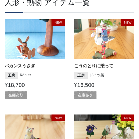
人形・動物 アイテム一覧
NEW
NEW
バカンスうさぎ
こうのとりに乗って
Köhler
ドイツ製
工房
工房
¥18,700
¥16,500
NEW
NEW