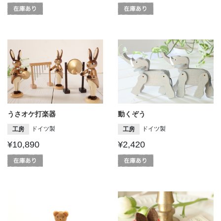
うさオケ打楽器
動くぞう
ドイツ製
ドイツ製
工房
工房
¥10,890
¥2,420