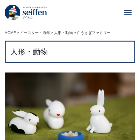
コ
ン
テ
ン
ツ
HOME
>
イースター・通年
>
人形・動物
>
白うさぎファミリー
へ
ス
人形・動物
キ
ッ
プ