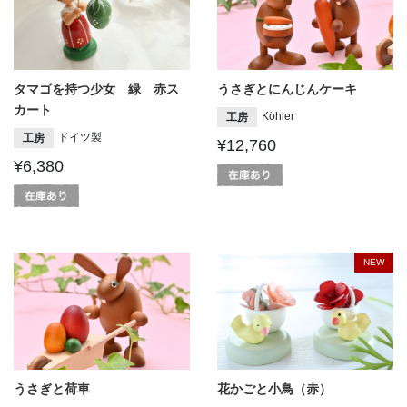
タマゴを持つ少女 緑 赤ス
うさぎとにんじんケーキ
カート
Köhler
工房
ドイツ製
工房
¥12,760
¥6,380
NEW
うさぎと荷車
花かごと小鳥（赤）