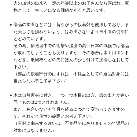
力の加減の出来る一定の年齢以上のお子さんなら喜ばれ、宝
物として一生モノになる価値があると思います。
部品の接着などには、昔ながらの接着剤を使用しており、ま
た美しさを損ねないよう、はみ出さないよう最小限の使用に
とどめています。
その為、輸送途中での衝撃や湿度の高い日本の気候では部品
が取れてしまうこともありますが、その場合は木工用ボンド
などを、爪楊枝などの先にほんの少し付けて接着しなおして
下さい。
（部品の接着部分のはずれは、不良品としての返品対象には
当たらない事ご了承下さい）
木は自然素材に付き、一つ一つ木目の出方、節の出方が違い
同じものは2つと作れません。
また、色合いなども年月を経るにつれて変わってきますの
で、それぞれ個性の範囲とお考え下さい。
（素材に由来する違いは、不良品ではありませんので返品の
対象にはなりません）