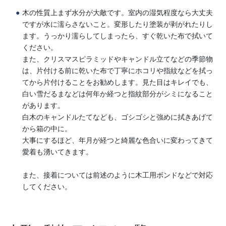
木の性質上まず水分が大敵です。室内の湿気程度なら大丈夫
ですが水に濡らさないこと。変形したり塗装が剥がれたりし
ます。うっかり濡らしてしまったら、すぐ乾いた布で拭いて
ください。
また、クリスマスピラミッドやキャンドル立てなどの季節物
は、片付ける前に乾いた布で丁寧にホコリや指紋などを拭っ
てから片付けることをお勧めします。見た目はキレイでも、
白い雪だるまなどは何年か経つと指紋部分がシミになること
があります。
白木のキャンドルたてなども、ゴシゴシと強めに拭きあげて
から箱の中に。
大事にするほど、年月が経つと綺麗な色合いに変わってきて
愛着も湧いてきます。
また、接着については前述のように木工用ボンドなどで対応
してください。