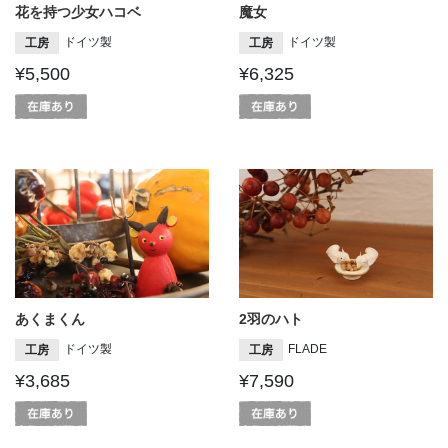
花を持つ少女ハコベ
魔女
ドイツ製
ドイツ製
工房
工房
¥5,500
¥6,325
あくまくん
2羽のハト
ドイツ製
FLADE
工房
工房
¥3,685
¥7,590