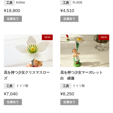
Köhler
FLADE
工房
工房
¥19,800
¥4,510
NEW
NEW
花を持つ少女クリスマスロー
花を持つ少女マーガレット
ズ
白 緑服
ドイツ製
ドイツ製
工房
工房
¥7,040
¥8,250