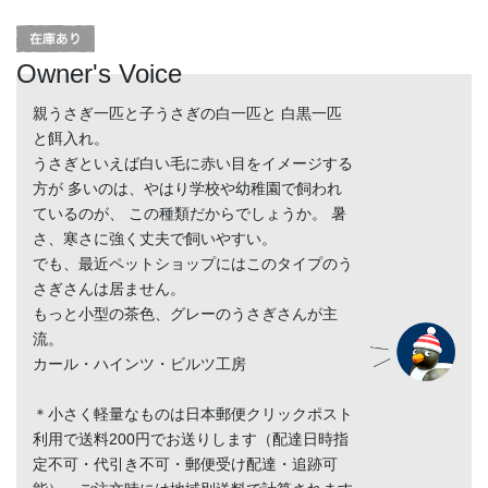
Owner's Voice
親うさぎ一匹と子うさぎの白一匹と 白黒一匹
と餌入れ。
うさぎといえば白い毛に赤い目をイメージする
方が 多いのは、やはり学校や幼稚園で飼われ
ているのが、 この種類だからでしょうか。 暑
さ、寒さに強く丈夫で飼いやすい。
でも、最近ペットショップにはこのタイプのう
さぎさんは居ません。
もっと小型の茶色、グレーのうさぎさんが主
流。
カール・ハインツ・ビルツ工房
＊小さく軽量なものは日本郵便クリックポスト
利用で送料200円でお送りします（配達日時指
定不可・代引き不可・郵便受け配達・追跡可