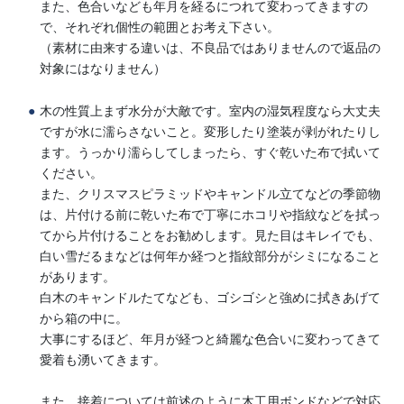
また、色合いなども年月を経るにつれて変わってきますの
で、それぞれ個性の範囲とお考え下さい。
（素材に由来する違いは、不良品ではありませんので返品の
対象にはなりません）
木の性質上まず水分が大敵です。室内の湿気程度なら大丈夫
ですが水に濡らさないこと。変形したり塗装が剥がれたりし
ます。うっかり濡らしてしまったら、すぐ乾いた布で拭いて
ください。
また、クリスマスピラミッドやキャンドル立てなどの季節物
は、片付ける前に乾いた布で丁寧にホコリや指紋などを拭っ
てから片付けることをお勧めします。見た目はキレイでも、
白い雪だるまなどは何年か経つと指紋部分がシミになること
があります。
白木のキャンドルたてなども、ゴシゴシと強めに拭きあげて
から箱の中に。
大事にするほど、年月が経つと綺麗な色合いに変わってきて
愛着も湧いてきます。
また、接着については前述のように木工用ボンドなどで対応