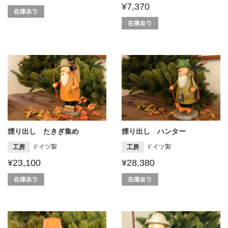
¥7,370
煙り出し たきぎ集め
煙り出し ハンター
ドイツ製
ドイツ製
工房
工房
¥23,100
¥28,380