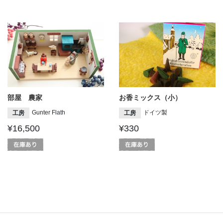
部屋 農家
お香ミックス（小）
Gunter Flath
ドイツ製
工房
工房
¥16,500
¥330