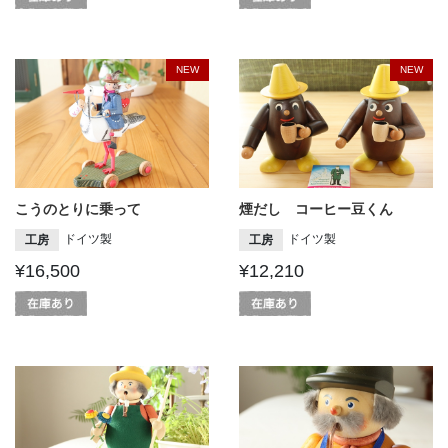
NEW
NEW
こうのとりに乗って
煙だし コーヒー豆くん
ドイツ製
ドイツ製
工房
工房
¥16,500
¥12,210