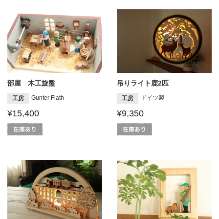
部屋 木工旋盤
吊りライト鹿2匹
Gunter Flath
ドイツ製
工房
工房
¥15,400
¥9,350