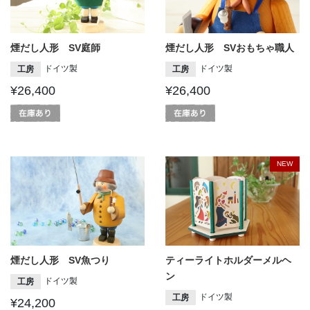
煙だし人形 SV庭師
煙だし人形 SVおもちゃ職人
ドイツ製
ドイツ製
工房
工房
¥26,400
¥26,400
NEW
煙だし人形 SV魚つり
ティーライトホルダーメルヘ
ン
ドイツ製
工房
ドイツ製
工房
¥24,200