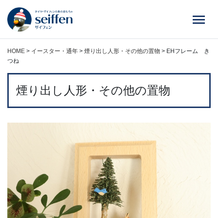
コ
ン
テ
ン
ツ
HOME
>
イースター・通年
>
煙り出し人形・その他の置物
>
EHフレーム き
へ
つね
ス
キ
煙り出し人形・その他の置物
ッ
プ