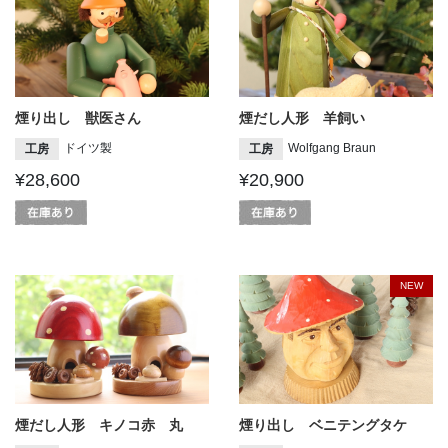
煙り出し 獣医さん
煙だし人形 羊飼い
ドイツ製
Wolfgang Braun
工房
工房
¥28,600
¥20,900
NEW
煙だし人形 キノコ赤 丸
煙り出し ベニテングタケ