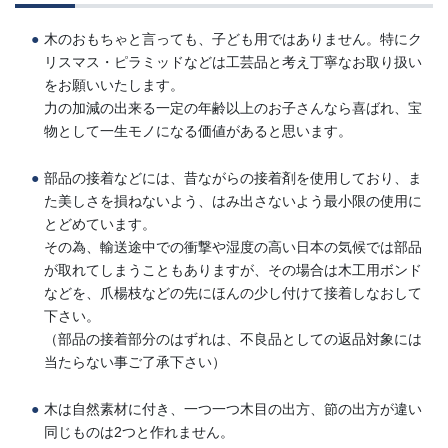
木のおもちゃと言っても、子ども用ではありません。特にク
リスマス・ピラミッドなどは工芸品と考え丁寧なお取り扱い
をお願いいたします。
力の加減の出来る一定の年齢以上のお子さんなら喜ばれ、宝
物として一生モノになる価値があると思います。
部品の接着などには、昔ながらの接着剤を使用しており、ま
た美しさを損ねないよう、はみ出さないよう最小限の使用に
とどめています。
その為、輸送途中での衝撃や湿度の高い日本の気候では部品
が取れてしまうこともありますが、その場合は木工用ボンド
などを、爪楊枝などの先にほんの少し付けて接着しなおして
下さい。
（部品の接着部分のはずれは、不良品としての返品対象には
当たらない事ご了承下さい）
木は自然素材に付き、一つ一つ木目の出方、節の出方が違い
同じものは2つと作れません。