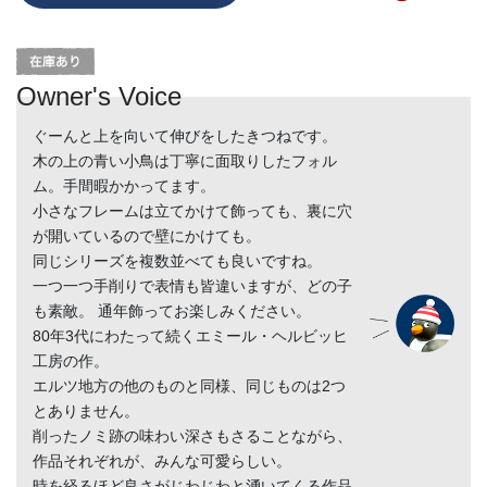
Owner's Voice
ぐーんと上を向いて伸びをしたきつねです。
木の上の青い小鳥は丁寧に面取りしたフォル
ム。手間暇かかってます。
小さなフレームは立てかけて飾っても、裏に穴
が開いているので壁にかけても。
同じシリーズを複数並べても良いですね。
一つ一つ手削りで表情も皆違いますが、どの子
も素敵。 通年飾ってお楽しみください。
80年3代にわたって続くエミール・ヘルビッヒ
工房の作。
エルツ地方の他のものと同様、同じものは2つ
とありません。
削ったノミ跡の味わい深さもさることながら、
作品それぞれが、みんな可愛らしい。
時を経るほど良さがじわじわと湧いてくる作品