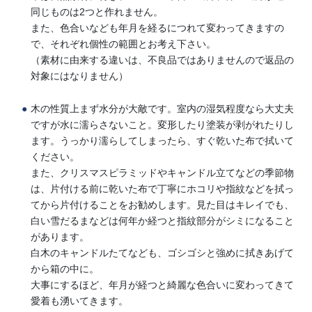
同じものは2つと作れません。
また、色合いなども年月を経るにつれて変わってきますの
で、それぞれ個性の範囲とお考え下さい。
（素材に由来する違いは、不良品ではありませんので返品の
対象にはなりません）
木の性質上まず水分が大敵です。室内の湿気程度なら大丈夫
ですが水に濡らさないこと。変形したり塗装が剥がれたりし
ます。うっかり濡らしてしまったら、すぐ乾いた布で拭いて
ください。
また、クリスマスピラミッドやキャンドル立てなどの季節物
は、片付ける前に乾いた布で丁寧にホコリや指紋などを拭っ
てから片付けることをお勧めします。見た目はキレイでも、
白い雪だるまなどは何年か経つと指紋部分がシミになること
があります。
白木のキャンドルたてなども、ゴシゴシと強めに拭きあげて
から箱の中に。
大事にするほど、年月が経つと綺麗な色合いに変わってきて
愛着も湧いてきます。