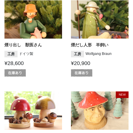
煙り出し 獣医さん
煙だし人形 羊飼い
ドイツ製
Wolfgang Braun
工房
工房
¥28,600
¥20,900
NEW