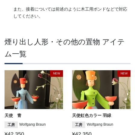
また、接着については前述のように木工用ボンドなどで対応
してください。
煙り出し人形・その他の置物 アイテ
ム一覧
NEW
NEW
天使 青
天使虹色カラー 羽緑
Wolfgang Braun
Wolfgang Braun
工房
工房
¥42,350
¥42,350