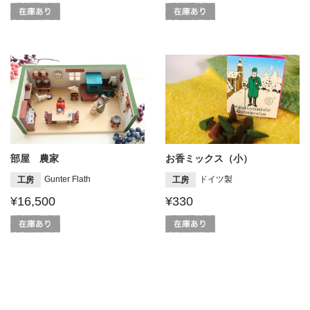
部屋 農家
お香ミックス（小）
Gunter Flath
ドイツ製
工房
工房
¥16,500
¥330