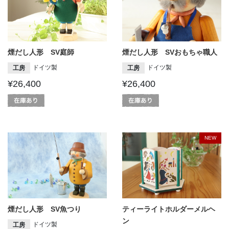
煙だし人形 SV庭師
煙だし人形 SVおもちゃ職人
ドイツ製
ドイツ製
工房
工房
¥26,400
¥26,400
NEW
煙だし人形 SV魚つり
ティーライトホルダーメルヘ
ン
ドイツ製
工房