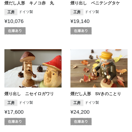
煙だし人形 キノコ赤 丸
煙り出し ベニテングタケ
ドイツ製
ドイツ製
工房
工房
¥10,076
¥19,140
煙り出し ニセイロガワリ
煙だし人形 SVきのことり
ドイツ製
ドイツ製
工房
工房
¥17,600
¥24,200