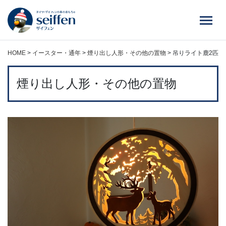
コ
ン
テ
ン
ツ
HOME
>
イースター・通年
>
煙り出し人形・その他の置物
>
吊りライト鹿2匹
へ
ス
煙り出し人形・その他の置物
キ
ッ
プ