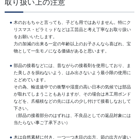
取り扱い上の注意
木のおもちゃと言っても、子ども用ではありません。特にク
リスマス・ピラミッドなどは工芸品と考え丁寧なお取り扱い
をお願いいたします。
力の加減の出来る一定の年齢以上のお子さんなら喜ばれ、宝
物として一生モノになる価値があると思います。
部品の接着などには、昔ながらの接着剤を使用しており、ま
た美しさを損ねないよう、はみ出さないよう最小限の使用に
とどめています。
その為、輸送途中での衝撃や湿度の高い日本の気候では部品
が取れてしまうこともありますが、その場合は木工用ボンド
などを、爪楊枝などの先にほんの少し付けて接着しなおして
下さい。
（部品の接着部分のはずれは、不良品としての返品対象には
当たらない事ご了承下さい）
木は自然素材に付き、一つ一つ木目の出方、節の出方が違い