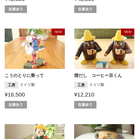
NEW
NEW
こうのとりに乗って
煙だし コーヒー豆くん
ドイツ製
ドイツ製
工房
工房
¥16,500
¥12,210