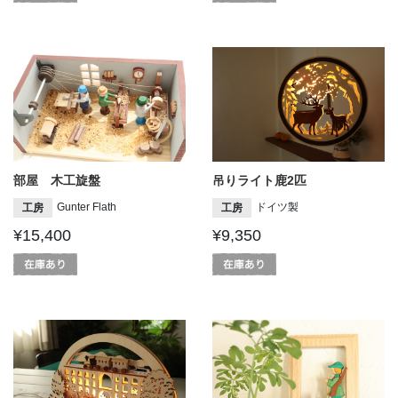
部屋 木工旋盤
吊りライト鹿2匹
Gunter Flath
ドイツ製
工房
工房
¥15,400
¥9,350