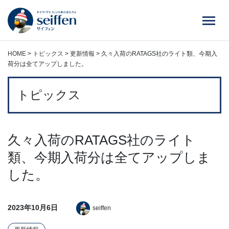
コ
ン
テ
ン
ツ
HOME
>
トピックス
>
更新情報
>
久々入荷のRATAGS社のライト類、今期入
へ
荷分は全てアップしました。
ス
キ
トピックス
ッ
プ
久々入荷のRATAGS社のライト
類、今期入荷分は全てアップしま
した。
2023年10月6日
seiffen