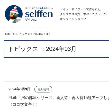
コ
ン
ドイツ・ザイフェンで作られた
テ
クリスマス雑貨・木のミニチュアの
オンラインショップ
ン
ツ
へ
HOME
>
トピックス
>
2024年
>
3月
ス
キ
ッ
トピックス ：2024年03月
プ
2024年3月9日
更新情報
Flath工房の部屋シリーズ。新入荷・再入荷15種アップ
（ココ太文字！）