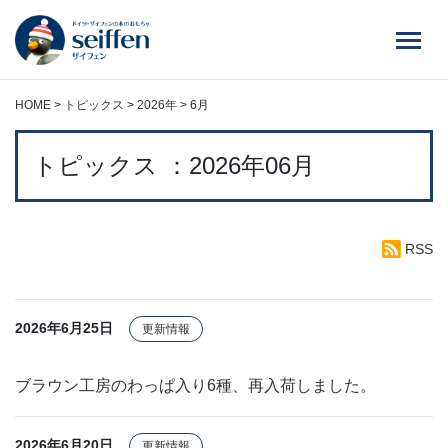
コ
ン
テ
ン
ツ
HOME
>
トピックス
>
2026年
>
6月
へ
ス
トピックス ：2026年06月
キ
ッ
プ
RSS
2026年6月25日
更新情報
ブラウン工房のわっぱ入り6種、再入荷しました。
2026年6月20日
更新情報