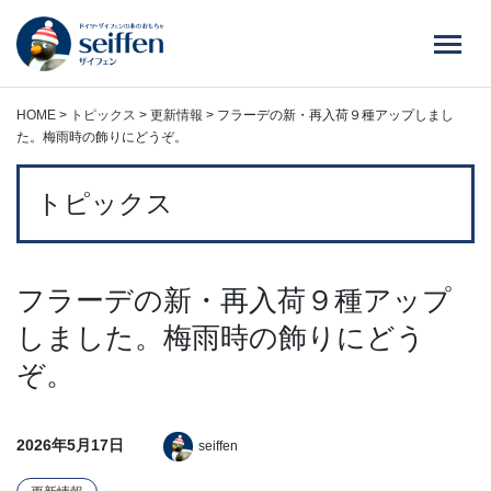
コ
ン
テ
ン
ツ
HOME
>
トピックス
>
更新情報
>
フラーデの新・再入荷９種アップしまし
へ
た。梅雨時の飾りにどうぞ。
ス
キ
トピックス
ッ
プ
フラーデの新・再入荷９種アップ
しました。梅雨時の飾りにどう
ぞ。
2026年5月17日
seiffen