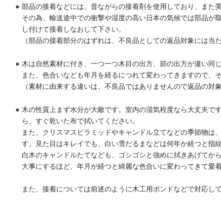
部品の接着などには、昔ながらの接着剤を使用しており、また
その為、輸送途中での衝撃や湿度の高い日本の気候では部品が
し付けて接着しなおして下さい。
（部品の接着部分のはずれは、不良品としての返品対象には当
木は自然素材に付き、一つ一つ木目の出方、節の出方が違い同じ
また、色合いなども年月を経るにつれて変わってきますので、
（素材に由来する違いは、不良品ではありませんので返品の対
木の性質上まず水分が大敵です。室内の湿気程度なら大丈夫で
ら、すぐ乾いた布で拭いてください。
また、クリスマスピラミッドやキャンドル立てなどの季節物は
す。見た目はキレイでも、白い雪だるまなどは何年か経つと指
白木のキャンドルたてなども、ゴシゴシと強めに拭きあげてか
大事にするほど、年月が経つと綺麗な色合いに変わってきて愛
また、接着については前述のように木工用ボンドなどで対応し