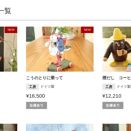
一覧
NEW
NEW
こうのとりに乗って
煙だし コーヒ
ドイツ製
ドイツ製
工房
工房
¥16,500
¥12,210