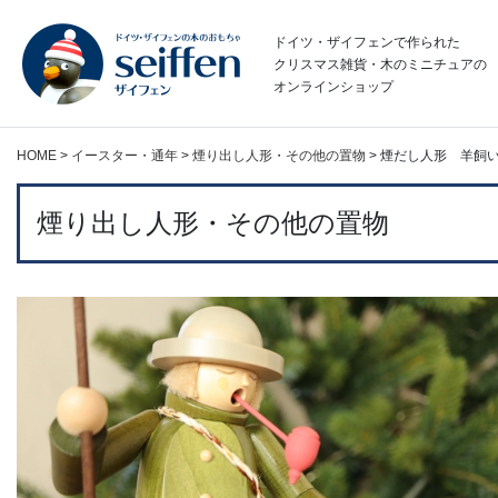
コ
ン
ドイツ・ザイフェンで作られた
テ
クリスマス雑貨・木のミニチュアの
オンラインショップ
ン
ツ
へ
HOME
>
イースター・通年
>
煙り出し人形・その他の置物
>
煙だし人形 羊飼
ス
キ
ッ
煙り出し人形・その他の置物
プ