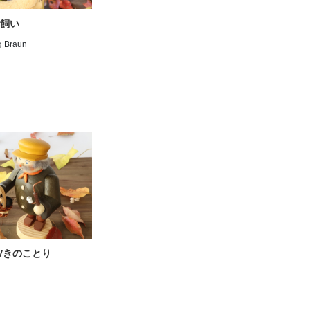
飼い
g Braun
Vきのことり