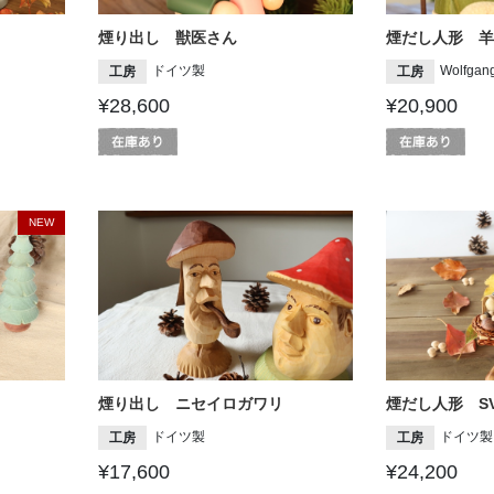
煙り出し 獣医さん
煙だし人形 羊
ドイツ製
Wolfgan
工房
工房
¥28,600
¥20,900
NEW
煙り出し ニセイロガワリ
煙だし人形 S
ドイツ製
ドイツ製
工房
工房
¥17,600
¥24,200