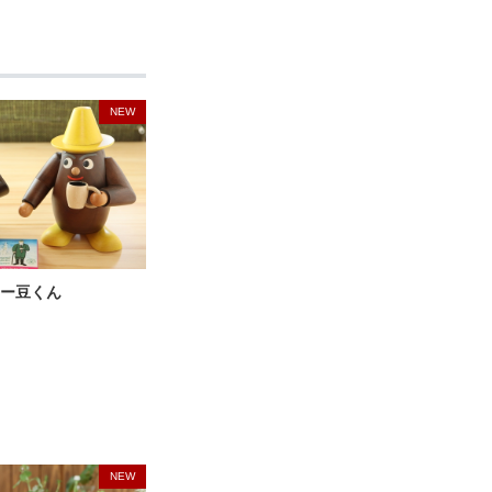
NEW
ー豆くん
NEW