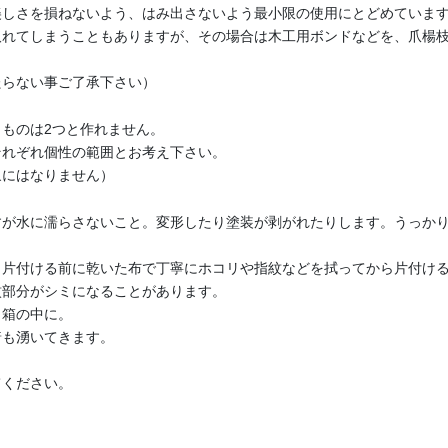
美しさを損ねないよう、はみ出さないよう最小限の使用にとどめていま
取れてしまうこともありますが、その場合は木工用ボンドなどを、爪楊
たらない事ご了承下さい）
ものは2つと作れません。
それぞれ個性の範囲とお考え下さい。
象にはなりません）
すが水に濡らさないこと。変形したり塗装が剥がれたりします。うっか
、片付ける前に乾いた布で丁寧にホコリや指紋などを拭ってから片付け
紋部分がシミになることがあります。
ら箱の中に。
着も湧いてきます。
てください。