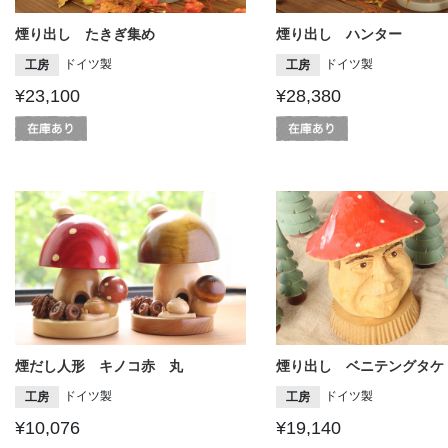
煙り出し たきぎ集め
煙り出し ハンター
ドイツ製
ドイツ製
工房
工房
¥23,100
¥28,380
煙だし人形 キノコ赤 丸
煙り出し ベニテングタケ
ドイツ製
ドイツ製
工房
工房
¥10,076
¥19,140