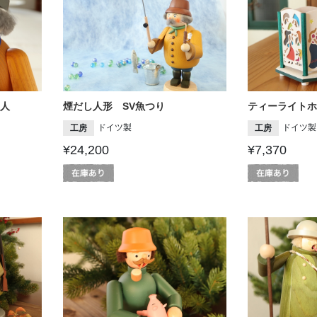
職人
煙だし人形 SV魚つり
ティーライトホ
ドイツ製
ドイツ製
工房
工房
¥24,200
¥7,370