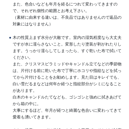
また、色合いなども年月を経るにつれて変わってきますの
で、それぞれ個性の範囲とお考え下さい。
（素材に由来する違いは、不良品ではありませんので返品の
対象にはなりません）
木の性質上まず水分が大敵です。室内の湿気程度なら大丈夫
ですが水に濡らさないこと。変形したり塗装が剥がれたりし
ます。うっかり濡らしてしまったら、すぐ乾いた布で拭いて
ください。
また、クリスマスピラミッドやキャンドル立てなどの季節物
は、片付ける前に乾いた布で丁寧にホコリや指紋などを拭っ
てから片付けることをお勧めします。見た目はキレイでも、
白い雪だるまなどは何年か経つと指紋部分がシミになること
があります。
白木のキャンドルたてなども、ゴシゴシと強めに拭きあげて
から箱の中に。
大事にするほど、年月が経つと綺麗な色合いに変わってきて
愛着も湧いてきます。