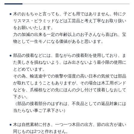
木のおもちゃと言っても、子ども用ではありません。特にク
リスマス・ピラミッドなどは工芸品と考え丁寧なお取り扱い
をお願いいたします。
力の加減の出来る一定の年齢以上のお子さんなら喜ばれ、宝
物として一生モノになる価値があると思います。
部品の接着などには、昔ながらの接着剤を使用しており、ま
た美しさを損ねないよう、はみ出さないよう最小限の使用に
とどめています。
その為、輸送途中での衝撃や湿度の高い日本の気候では部品
が取れてしまうこともありますが、その場合は木工用ボンド
などを、爪楊枝などの先にほんの少し付けて接着しなおして
下さい。
（部品の接着部分のはずれは、不良品としての返品対象には
当たらない事ご了承下さい）
木は自然素材に付き、一つ一つ木目の出方、節の出方が違い
同じものは2つと作れません。