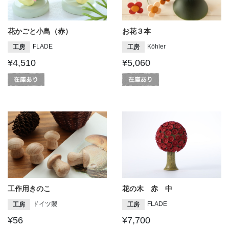
花かごと小鳥（赤）
お花３本
FLADE
Köhler
工房
工房
¥4,510
¥5,060
工作用きのこ
花の木 赤 中
ドイツ製
FLADE
工房
工房
¥56
¥7,700