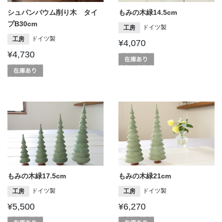
シュパンバウム削り木 タイ
もみの木緑14.5cm
プB30cm
ドイツ製
工房
ドイツ製
工房
¥4,070
¥4,730
もみの木緑17.5cm
もみの木緑21cm
ドイツ製
ドイツ製
工房
工房
¥5,500
¥6,270