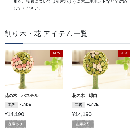
また、接着については前述のように木工用ボンドなどで対応
してください。
削り木・花 アイテム一覧
NEW
NEW
花の木 パステル
花の木 緑白
FLADE
FLADE
工房
工房
¥14,190
¥14,190