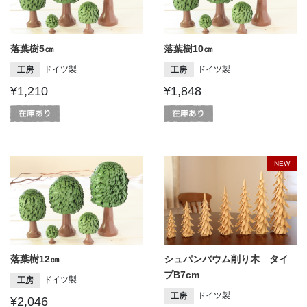
落葉樹5㎝
落葉樹10㎝
ドイツ製
ドイツ製
工房
工房
¥1,210
¥1,848
NEW
落葉樹12㎝
シュパンバウム削り木 タイ
プB7cm
ドイツ製
工房
ドイツ製
工房
¥2,046