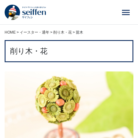
コ
ン
テ
ン
ツ
HOME
>
イースター・通年
>
削り木・花
>
苗木
へ
ス
削り木・花
キ
ッ
プ