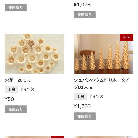
¥1,078
NEW
お花 20ミリ
シュパンバウム削り木 タイ
プB15cm
ドイツ製
工房
ドイツ製
工房
¥50
¥1,760