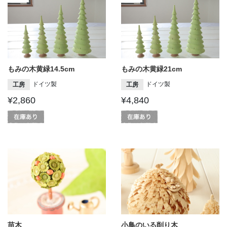
もみの木黄緑14.5cm
もみの木黄緑21cm
ドイツ製
ドイツ製
工房
工房
¥2,860
¥4,840
苗木
小鳥のいる削り木