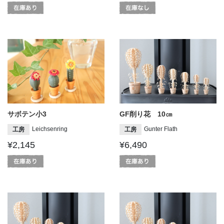
サボテン小3
GF削り花 10㎝
Leichsenring
Gunter Flath
工房
工房
¥2,145
¥6,490