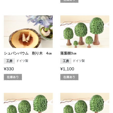
シュパンバウム 削り木 4㎝
落葉樹3㎝
ドイツ製
ドイツ製
工房
工房
¥330
¥1,100