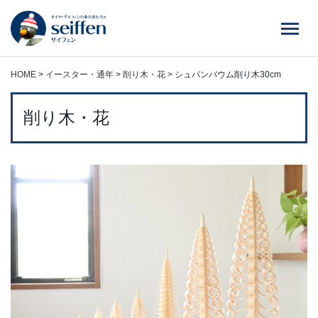
コ
ン
テ
ン
ツ
HOME
>
イースター・通年
>
削り木・花
>
シュパンバウム削り木30cm
へ
ス
削り木・花
キ
ッ
プ