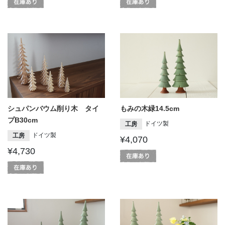
シュパンバウム削り木 タイ
もみの木緑14.5cm
プB30cm
ドイツ製
工房
ドイツ製
工房
¥4,070
¥4,730