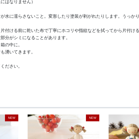
象にはなりません）
すが水に濡らさないこと。変形したり塗装が剥がれたりします。うっか
、片付ける前に乾いた布で丁寧にホコリや指紋などを拭ってから片付け
紋部分がシミになることがあります。
ら箱の中に。
着も湧いてきます。
てください。
NEW
NEW