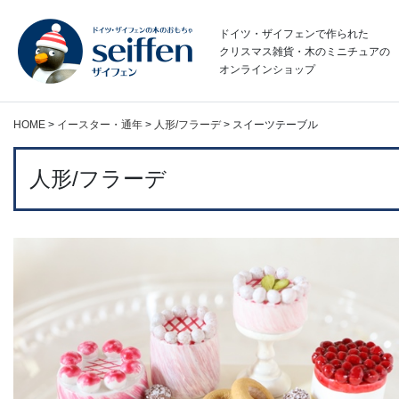
コ
ン
ドイツ・ザイフェンで作られた
テ
クリスマス雑貨・木のミニチュアの
オンラインショップ
ン
ツ
へ
HOME
>
イースター・通年
>
人形/フラーデ
>
スイーツテーブル
ス
キ
ッ
人形/フラーデ
プ