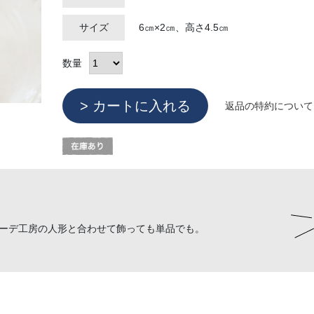
サイズ
6㎝×2㎝、高さ4.5㎝
数量
返品の特約について
ーデ工房の人形と合わせて飾っても単品でも。