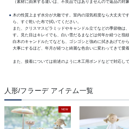
（素材に由来する違いは、不良品ではありませんので返品の対
木の性質上まず水分が大敵です。室内の湿気程度なら大丈夫で
ら、すぐ乾いた布で拭いてください。
また、クリスマスピラミッドやキャンドル立てなどの季節物は
す。見た目はキレイでも、白い雪だるまなどは何年か経つと指
白木のキャンドルたてなども、ゴシゴシと強めに拭きあげてか
大事にするほど、年月が経つと綺麗な色合いに変わってきて愛
また、接着については前述のように木工用ボンドなどで対応し
人形/フラーデ アイテム一覧
NEW