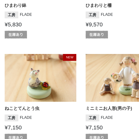
ひまわり鉢
ひまわりと柵
FLADE
FLADE
工房
工房
¥5,830
¥9,570
NEW
ねことてんとう虫
ミニミニお人形(男の子)
FLADE
FLADE
工房
工房
¥7,150
¥7,150