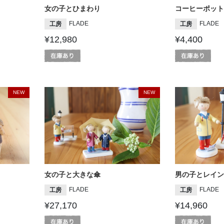
女の子とひまわり
コーヒーポット
FLADE
FLADE
工房
工房
¥12,980
¥4,400
NEW
NEW
女の子と大きな傘
男の子とレイン
FLADE
FLADE
工房
工房
¥27,170
¥14,960