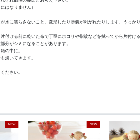
それぞれ個性の範囲とお考え下さい。
象にはなりません）
すが水に濡らさないこと。変形したり塗装が剥がれたりします。うっか
、片付ける前に乾いた布で丁寧にホコリや指紋などを拭ってから片付け
紋部分がシミになることがあります。
ら箱の中に。
着も湧いてきます。
てください。
NEW
NEW