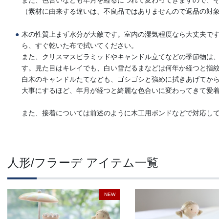
また、色合いなども年月を経るにつれて変わってきますので、
（素材に由来する違いは、不良品ではありませんので返品の対
木の性質上まず水分が大敵です。室内の湿気程度なら大丈夫で
ら、すぐ乾いた布で拭いてください。
また、クリスマスピラミッドやキャンドル立てなどの季節物は
す。見た目はキレイでも、白い雪だるまなどは何年か経つと指
白木のキャンドルたてなども、ゴシゴシと強めに拭きあげてか
大事にするほど、年月が経つと綺麗な色合いに変わってきて愛
また、接着については前述のように木工用ボンドなどで対応し
人形/フラーデ アイテム一覧
NEW