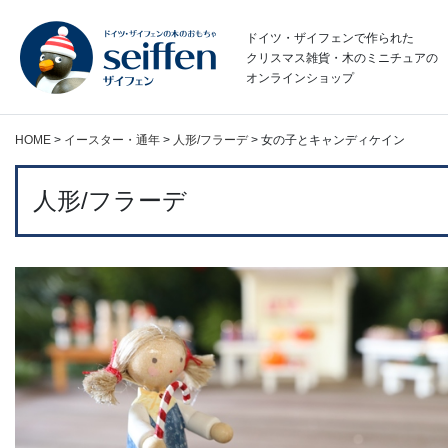
コ
ン
ドイツ・ザイフェンで作られた
テ
クリスマス雑貨・木のミニチュアの
オンラインショップ
ン
ツ
へ
HOME
>
イースター・通年
>
人形/フラーデ
>
女の子とキャンディケイン
ス
キ
ッ
人形/フラーデ
プ