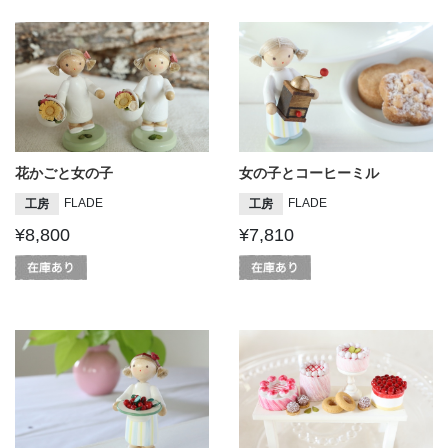
花かごと女の子
女の子とコーヒーミル
FLADE
FLADE
工房
工房
¥8,800
¥7,810