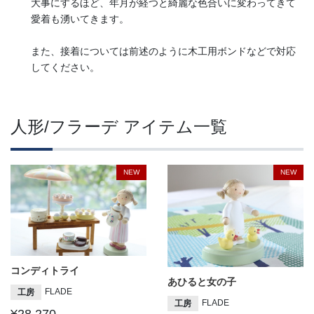
大事にするほど、年月が経つと綺麗な色合いに変わってきて
愛着も湧いてきます。
また、接着については前述のように木工用ボンドなどで対応
してください。
人形/フラーデ アイテム一覧
NEW
NEW
コンディトライ
あひると女の子
FLADE
工房
FLADE
工房
¥28,270