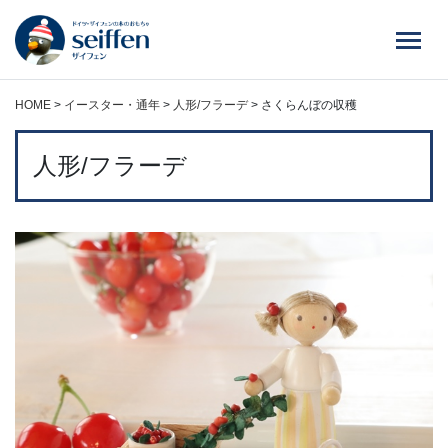
コ
ン
テ
ン
ツ
HOME
>
イースター・通年
>
人形/フラーデ
>
さくらんぼの収穫
へ
ス
人形/フラーデ
キ
ッ
プ