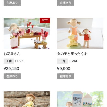
NEW
お花屋さん
女の子と座ったくま
FLADE
FLADE
工房
工房
¥29,150
¥9,900