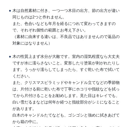
木は自然素材に付き、一つ一つ木目の出方、節の出方が違い
同じものは2つと作れません。
また、色合いなども年月を経るにつれて変わってきますの
で、それぞれ個性の範囲とお考え下さい。
（素材に由来する違いは、不良品ではありませんので返品の
対象にはなりません）
木の性質上まず水分が大敵です。室内の湿気程度なら大丈夫
ですが水に濡らさないこと。変形したり塗装が剥がれたりし
ます。うっかり濡らしてしまったら、すぐ乾いた布で拭いて
ください。
また、クリスマスピラミッドやキャンドル立てなどの季節物
は、片付ける前に乾いた布で丁寧にホコリや指紋などを拭っ
てから片付けることをお勧めします。見た目はキレイでも、
白い雪だるまなどは何年か経つと指紋部分がシミになること
があります。
白木のキャンドルたてなども、ゴシゴシと強めに拭きあげて
から箱の中に。