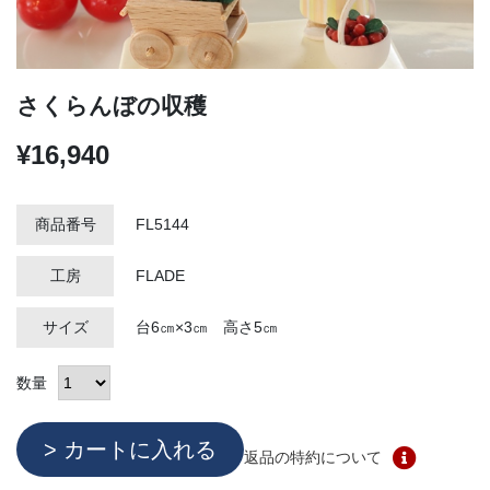
さくらんぼの収穫
¥16,940
商品番号
FL5144
工房
FLADE
サイズ
台6㎝×3㎝ 高さ5㎝
数量
返品の特約について