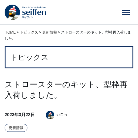
コ
ン
テ
ン
ツ
HOME
>
トピックス
>
更新情報
>
ストロースターのキット、型枠再入荷しま
へ
した。
ス
キ
トピックス
ッ
プ
ストロースターのキット、型枠再
入荷しました。
2023年3月22日
seiffen
更新情報