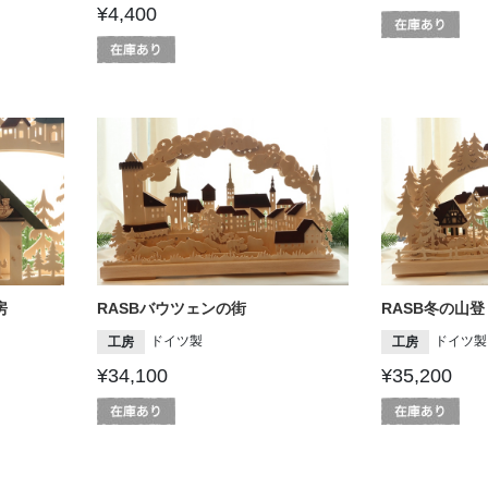
¥4,400
房
RASBバウツェンの街
RASB冬の山登
ドイツ製
ドイツ製
工房
工房
¥34,100
¥35,200