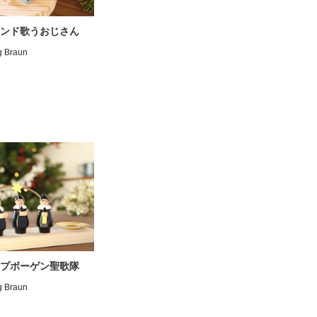
ンド歌うおじさん
g Braun
プボーゲン聖歌隊
g Braun