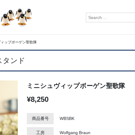
検
索:
ヴィップボーゲン聖歌隊
スタンド
ミニシュヴィップボーゲン聖歌隊
¥8,250
商品番号
WBSBK
工房
Wolfgang Braun