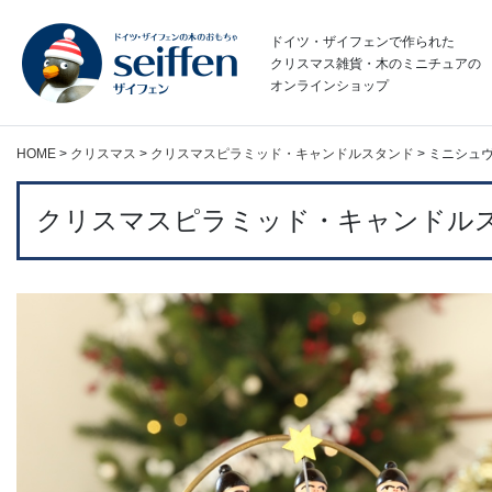
コ
ン
ドイツ・ザイフェンで作られた
テ
クリスマス雑貨・木のミニチュアの
オンラインショップ
ン
ツ
へ
HOME
>
クリスマス
>
クリスマスピラミッド・キャンドルスタンド
>
ミニシュ
ス
キ
ッ
クリスマスピラミッド・キャンドル
プ