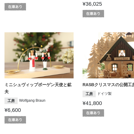
¥36,025
ミニシュヴィップボーゲン天使と鉱
RASBクリスマスの公開工
夫
ドイツ製
工房
Wolfgang Braun
工房
¥41,800
¥6,600