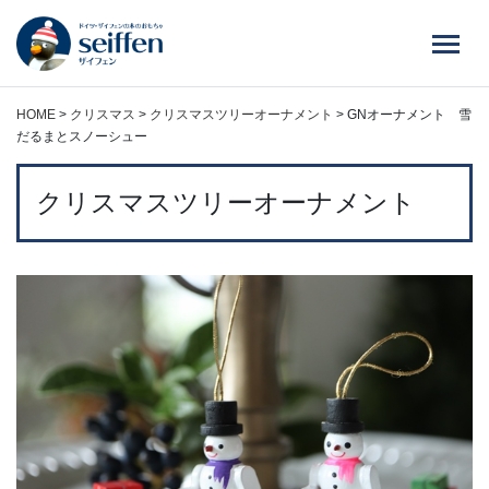
コ
ン
テ
ン
ツ
HOME
>
クリスマス
>
クリスマスツリーオーナメント
>
GNオーナメント 雪
へ
だるまとスノーシュー
ス
キ
クリスマスツリーオーナメント
ッ
プ