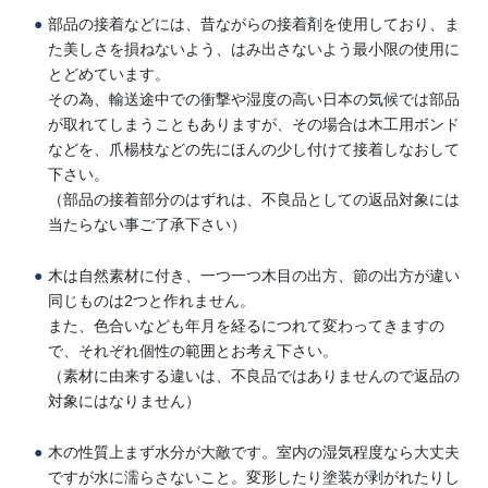
部品の接着などには、昔ながらの接着剤を使用しており、ま
た美しさを損ねないよう、はみ出さないよう最小限の使用に
とどめています。
その為、輸送途中での衝撃や湿度の高い日本の気候では部品
が取れてしまうこともありますが、その場合は木工用ボンド
などを、爪楊枝などの先にほんの少し付けて接着しなおして
下さい。
（部品の接着部分のはずれは、不良品としての返品対象には
当たらない事ご了承下さい）
木は自然素材に付き、一つ一つ木目の出方、節の出方が違い
同じものは2つと作れません。
また、色合いなども年月を経るにつれて変わってきますの
で、それぞれ個性の範囲とお考え下さい。
（素材に由来する違いは、不良品ではありませんので返品の
対象にはなりません）
木の性質上まず水分が大敵です。室内の湿気程度なら大丈夫
ですが水に濡らさないこと。変形したり塗装が剥がれたりし