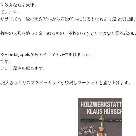
パを吹きならす天使。
しています。
りサイズも一段の高さ30㎝から四段60㎝になるものもあり選ぶのに迷
持ちの人形を飾って楽しめるもの、本物のろうそくではなく電池式のL
erdegöpelsからアイディアが生まれました。
みです。
だという歴史を感じます。
んだ大きなクリスマスピラミッドが登場しマーケットを盛り上げます。