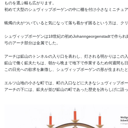
ものを選ぶ幅も広がります。
初めて大型のシュヴィップボーゲンの中に棚を付け小さなミニチュアを飾れ
蝋燭の火がついていると気になって落ち着かず困るという方は、ク
シュヴィップボーゲンは18世紀の初めJohanngeorgenstadtで作
弓のアーチ部分は金属でした。
アーチは鉱山のトンネルの入り口を表わし、灯される明かりはこの
鉱山で働く鉱夫たちは、朝から晩まで地下で作業するため何週間も
この日光への欲求を象徴し、シュヴィップボーゲンの形が生まれた
エルツ山地の小さな町では、町の入口などに大きなシュヴィップボ
アーチの下には、鉱夫が並び鉱山の町であった歴史を誇らしげに語