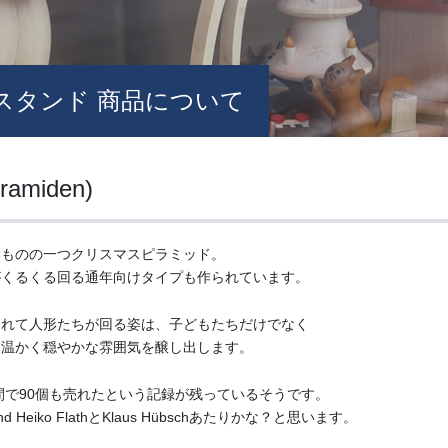
スタンド 商品について
miden)
いものの一つクリスマスピラミッド。
がくるくる回る通年向けタイプも作られています。
連れて人形たちが回る姿は、子どもたちだけでなく
は温かく穏やかな雰囲気を醸し出します。
間で90個も売れたという記録が残っているそうです。
iko FlathとKlaus Hübschあたりかな？と思います。