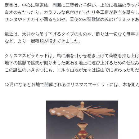
定番は、中心に聖家族、周囲に三賢者と羊飼い、上段に祝福のラッ
白木のみだったり、カラフルな色付けだったり各工房が趣向を凝ら
サンタやトナカイが回るものや、天使のみ聖歌隊のみのピラミッドあ
最近は、天井から吊り下げるタイプのものや、飾りは一切なく毎年手
など、より一層種類が増えてきました。
クリスマスピラミッドは、馬に綱を引かせ巻き上げて荷物を持ち上げるPf
地下の鉱脈で鉱夫が掘り出した鉱石を地上に運び上げるための仕組
この誕生のいきさつにも、エルツ山地が元々は鉱山でにぎわった町
12月になると各地で開催されるクリスマスマーケットには、木を組