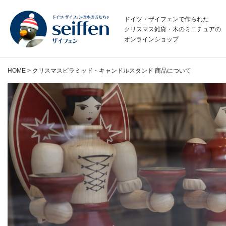
コ
ン
ドイツ・ザイフェンで作られた
テ
クリスマス雑貨・木のミニチュアの
オンラインショップ
ン
ツ
へ
HOME
>
クリスマスピラミッド・キャンドルスタンド 商品について
ス
キ
ッ
プ