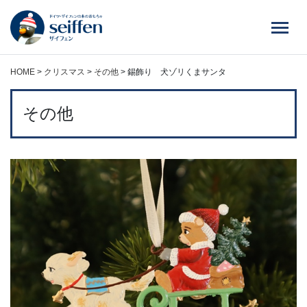
コ
ン
テ
ン
ツ
HOME
>
クリスマス
>
その他
>
錫飾り 犬ゾリくまサンタ
へ
ス
その他
キ
ッ
プ