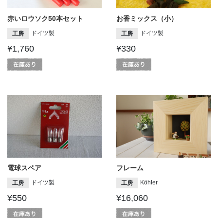
赤いロウソク50本セット
お香ミックス（小）
ドイツ製
ドイツ製
工房
工房
¥1,760
¥330
電球スペア
フレーム
ドイツ製
Köhler
工房
工房
¥550
¥16,060