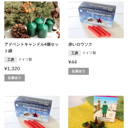
アドベントキャンドル4個セッ
赤いロウソク
ト緑
ドイツ製
工房
ドイツ製
工房
¥44
¥1,320