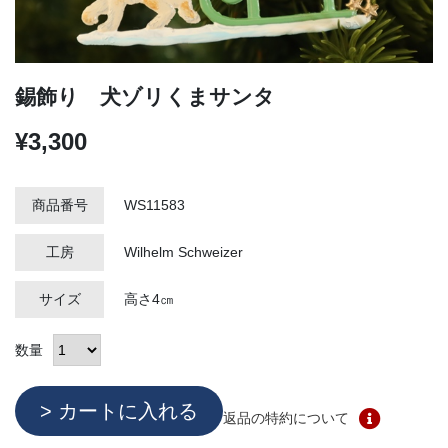
錫飾り 犬ゾリくまサンタ
¥3,300
商品番号
WS11583
工房
Wilhelm Schweizer
サイズ
高さ4㎝
数量
返品の特約について