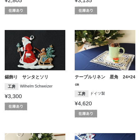
¥2,805
¥3,135
錫飾り サンタとソリ
テーブルリネン 星角 24×24
㎝
Wilhelm Schweizer
工房
ドイツ製
工房
¥3,300
¥4,620