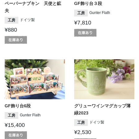
ペーパーナプキン 天使と鉱
GF飾り台３段
夫
Gunter Flath
工房
ドイツ製
工房
¥7,810
¥880
GF飾り台6段
グリューワインマグカップ薄
緑2023
Gunter Flath
工房
ドイツ製
工房
¥15,400
¥2,530