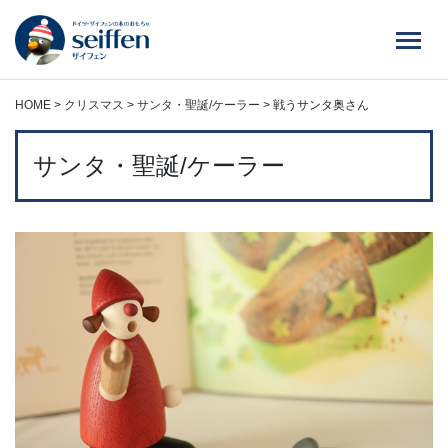
コ
ン
テ
ン
ツ
HOME
>
クリスマス
>
サンタ・聖誕/ケーラー
>
戦うサンタ奥さん
へ
ス
サンタ・聖誕/ケーラー
キ
ッ
プ