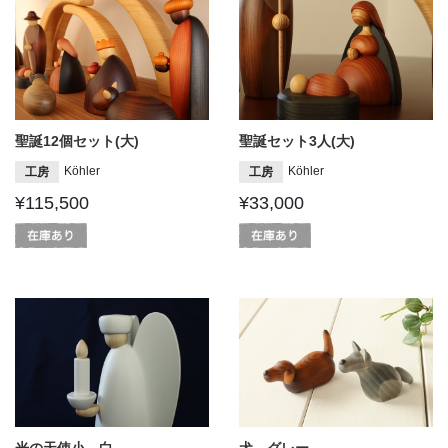
聖誕12個セット(大)
聖誕セット3人(大)
Köhler
Köhler
工房
工房
¥115,500
¥33,000
光の天使小 白
犬 グレー