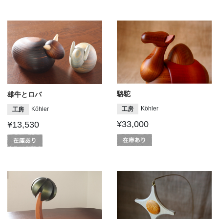
駱駝
雄牛とロバ
Köhler
Köhler
工房
工房
¥33,000
¥13,530