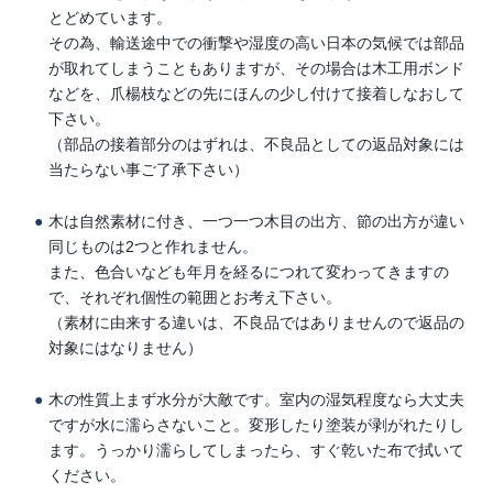
とどめています。
その為、輸送途中での衝撃や湿度の高い日本の気候では部品
が取れてしまうこともありますが、その場合は木工用ボンド
などを、爪楊枝などの先にほんの少し付けて接着しなおして
下さい。
（部品の接着部分のはずれは、不良品としての返品対象には
当たらない事ご了承下さい）
木は自然素材に付き、一つ一つ木目の出方、節の出方が違い
同じものは2つと作れません。
また、色合いなども年月を経るにつれて変わってきますの
で、それぞれ個性の範囲とお考え下さい。
（素材に由来する違いは、不良品ではありませんので返品の
対象にはなりません）
木の性質上まず水分が大敵です。室内の湿気程度なら大丈夫
ですが水に濡らさないこと。変形したり塗装が剥がれたりし
ます。うっかり濡らしてしまったら、すぐ乾いた布で拭いて
ください。