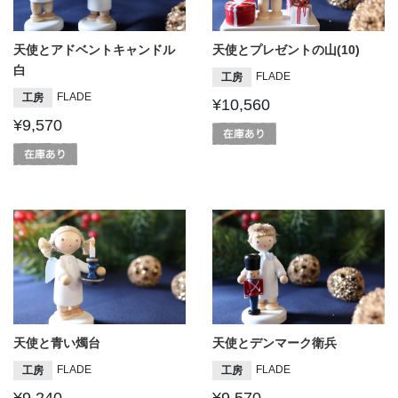
天使とアドベントキャンドル
天使とプレゼントの山(10)
白
FLADE
工房
FLADE
工房
¥10,560
¥9,570
天使と青い燭台
天使とデンマーク衛兵
FLADE
FLADE
工房
工房