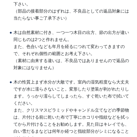
下さい。
（部品の接着部分のはずれは、不良品としての返品対象には
当たらない事ご了承下さい）
木は自然素材に付き、一つ一つ木目の出方、節の出方が違い
同じものは2つと作れません。
また、色合いなども年月を経るにつれて変わってきますの
で、それぞれ個性の範囲とお考え下さい。
（素材に由来する違いは、不良品ではありませんので返品の
対象にはなりません）
木の性質上まず水分が大敵です。室内の湿気程度なら大丈夫
ですが水に濡らさないこと。変形したり塗装が剥がれたりし
ます。うっかり濡らしてしまったら、すぐ乾いた布で拭いて
ください。
また、クリスマスピラミッドやキャンドル立てなどの季節物
は、片付ける前に乾いた布で丁寧にホコリや指紋などを拭っ
てから片付けることをお勧めします。見た目はキレイでも、
白い雪だるまなどは何年か経つと指紋部分がシミになること