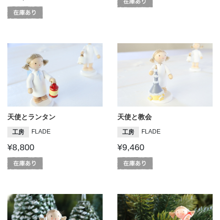
天使とランタン
天使と教会
FLADE
FLADE
工房
工房
¥8,800
¥9,460