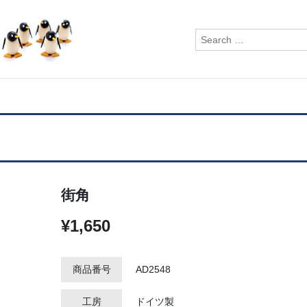
検
索:
街角
¥1,650
商品番号
AD2548
工房
ドイツ製