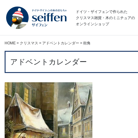
コ
ン
ドイツ・ザイフェンで作られた
テ
クリスマス雑貨・木のミニチュアの
オンラインショップ
ン
ツ
へ
HOME
>
クリスマス
>
アドベントカレンダー
>
街角
ス
キ
ッ
アドベントカレンダー
プ